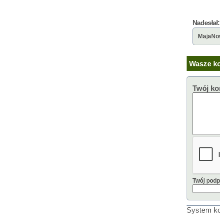
Nadesłał:
MajaNo
Wasze ko
Twój ko
Twój podp
System ko