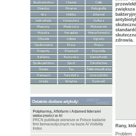
przewlek
zwiększa
baktery
antybiot
skuteczn
standard
skuteczn
zdrowia.
Ostatnio dodane artykuły:
Polpharma, Aflofarm i Adamed liderami
widoczności w AI
PRCN publikuje pierwsze w Polsce badanie
firm farmaceutycznych na bazie AI Visibility
Rany, któ
Index
Problem 