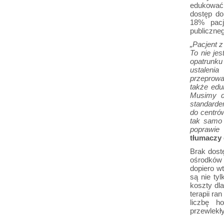
edukować
dostęp do
18% pacj
publiczne
„Pacjent z
To nie je
opatrunku
ustaleni
przeprowa
także edu
Musimy d
standarde
do centró
tak samo 
poprawie 
tłumaczy 
Brak dost
ośrodków s
dopiero w
są nie tyl
koszty dl
terapii r
liczbę h
przewlekł