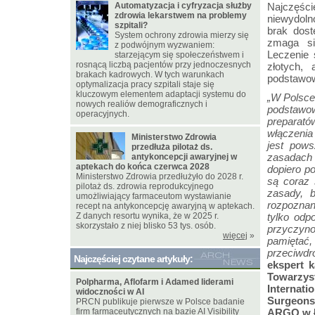
Automatyzacja i cyfryzacja służby
Najczęście
zdrowia lekarstwem na problemy
niewydoln
szpitali?
brak dost
System ochrony zdrowia mierzy się
zmaga si
z podwójnym wyzwaniem:
Leczenie 
starzejącym się społeczeństwem i
rosnącą liczbą pacjentów przy jednoczesnych
złotych,
brakach kadrowych. W tych warunkach
podstawow
optymalizacja pracy szpitali staje się
kluczowym elementem adaptacji systemu do
„W Polsce 
nowych realiów demograficznych i
podstawow
operacyjnych.
preparató
włączenia
Ministerstwo Zdrowia
jest pows
przedłuża pilotaż ds.
zasadach 
antykoncepcji awaryjnej w
aptekach do końca czerwca 2028
dopiero p
Ministerstwo Zdrowia przedłużyło do 2028 r.
są coraz 
pilotaż ds. zdrowia reprodukcyjnego
zasady, b
umożliwiający farmaceutom wystawianie
rozpozna
recept na antykoncepcję awaryjną w aptekach.
Z danych resortu wynika, że w 2025 r.
tylko odp
skorzystało z niej blisko 53 tys. osób.
przyczyno
więcej
»
pamiętać
przeciwdr
Najczęściej czytane artykuły:
ekspert 
Towarzy
Polpharma, Aflofarm i Adamed liderami
Internat
widoczności w AI
Surgeons
PRCN publikuje pierwsze w Polsce badanie
firm farmaceutycznych na bazie AI Visibility
ARGO w Ł