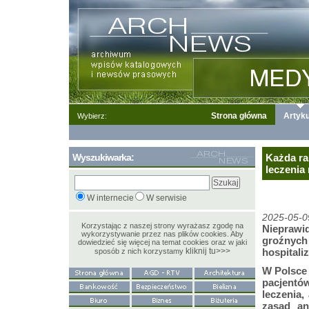
Strona główna
Artyku
Wybierz:
Wyszukiwarka:
Każda ra
leczenia 
W internecie
W serwisie
2025-05-0
Korzystając z naszej strony wyrażasz zgodę na
Nieprawid
wykorzystywanie przez nas plików cookies. Aby
groźnych 
dowiedzieć się więcej na temat cookies oraz w jaki
kliknij tu>>>
hospitali
sposób z nich korzystamy
W Polsce 
pacjentó
leczenia,
zasad an