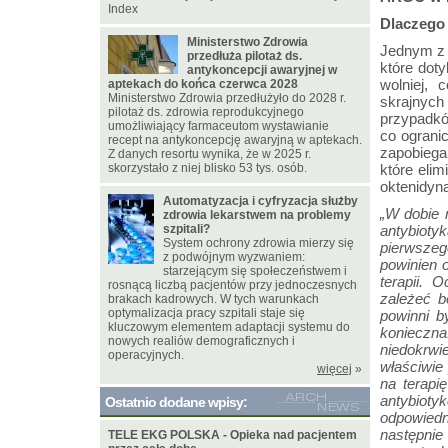
Index
Dlaczego 
Ministerstwo Zdrowia
Jednym z 
przedłuża pilotaż ds.
które dot
antykoncepcji awaryjnej w
wolniej, 
aptekach do końca czerwca 2028
Ministerstwo Zdrowia przedłużyło do 2028 r.
skrajnyc
pilotaż ds. zdrowia reprodukcyjnego
przypadkó
umożliwiający farmaceutom wystawianie
co ogranic
recept na antykoncepcję awaryjną w aptekach.
zapobiega
Z danych resortu wynika, że w 2025 r.
skorzystało z niej blisko 53 tys. osób.
które elim
oktenidyn
Automatyzacja i cyfryzacja służby
„W dobie 
zdrowia lekarstwem na problemy
szpitali?
antybioty
System ochrony zdrowia mierzy się
pierwszeg
z podwójnym wyzwaniem:
powinien 
starzejącym się społeczeństwem i
terapii. 
rosnącą liczbą pacjentów przy jednoczesnych
zależeć b
brakach kadrowych. W tych warunkach
optymalizacja pracy szpitali staje się
powinni by
kluczowym elementem adaptacji systemu do
konieczn
nowych realiów demograficznych i
niedokrwi
operacyjnych.
właściwie
więcej
»
na terapi
antybioty
Ostatnio dodane wpisy:
odpowiedn
następni
TELE EKG POLSKA - Opieka nad pacjentem