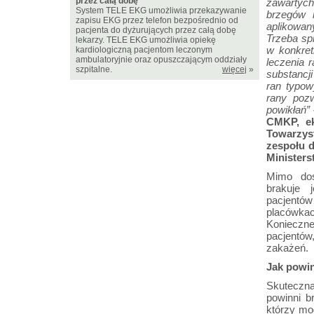
przez całą dobę
zawartych
System TELE EKG umożliwia przekazywanie
brzegów 
zapisu EKG przez telefon bezpośrednio od
aplikowan
pacjenta do dyżurujących przez całą dobę
Trzeba sp
lekarzy. TELE EKG umożliwia opiekę
w konkret
kardiologiczną pacjentom leczonym
ambulatoryjnie oraz opuszczającym oddziały
leczenia r
szpitalne.
więcej
»
substancj
ran typow
rany poz
powikłań”
CMKP, ek
Towarzyst
zespołu 
Ministers
Mimo dos
brakuje 
pacjentó
placówkac
Konieczne
pacjentów
zakażeń.
Jak powi
Skuteczna
powinni br
którzy mo